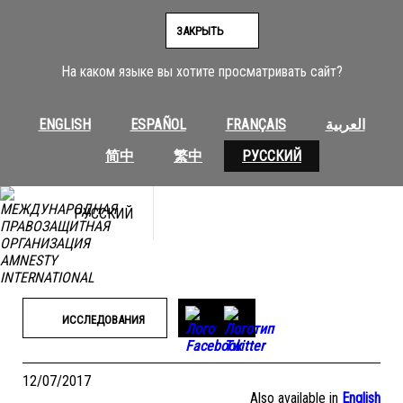
Перейти
к
ЗАКРЫТЬ
содержимому
На каком языке вы хотите просматривать сайт?
ENGLISH
ESPAÑOL
FRANÇAIS
العربية
简中
繁中
РУССКИЙ
РУССКИЙ
ИССЛЕДОВАНИЯ
12/07/2017
Also available in
English