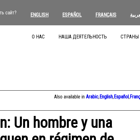
ть сайт?
ENGLISH
ESPAÑOL
FRANÇAIS
عربية
О НАС
НАША ДЕЯТЕЛЬНОСТЬ
СТРАНЫ
Also available in
Arabic
,
English
,
Español
,
Franç
n: Un hombre y una
iguen en régimen de