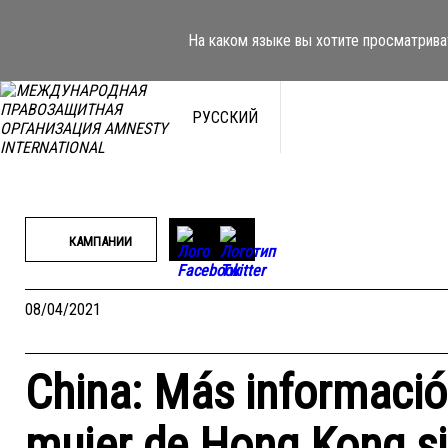
Перейти
к
На каком языке вы хотите просматрива
содержимому
РУССКИЙ
КАМПАНИИ
08/04/2021
China: Más informació
mujer de Hong Kong s