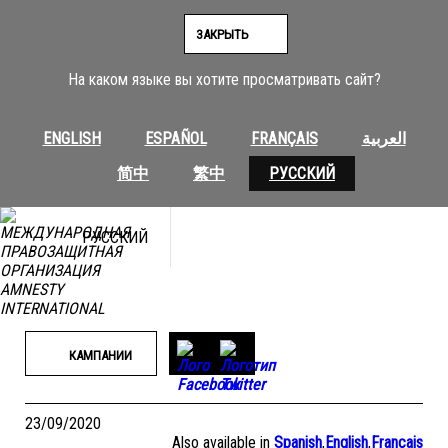
Перейти
к
ЗАКРЫТЬ
содержимому
На каком языке вы хотите просматривать сайт?
ENGLISH
ESPAÑOL
FRANÇAIS
العربية
简中
繁中
РУССКИЙ
РУССКИЙ
КАМПАНИИ
23/09/2020
Also available in
Spanish
,
English
,
Français