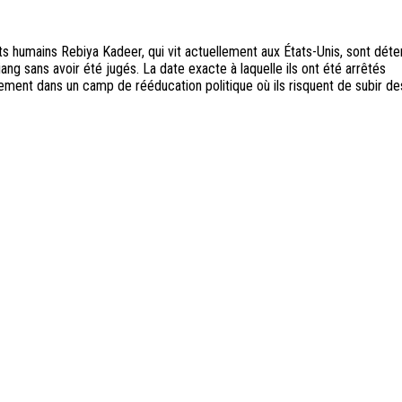
ts humains Rebiya Kadeer, qui vit actuellement aux États-Unis, sont dét
ng sans avoir été jugés. La date exacte à laquelle ils ont été arrêtés
irement dans un camp de rééducation politique où ils risquent de subir de