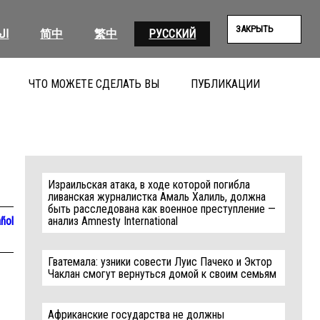
ЗАКРЫТЬ
ال
简中
繁中
РУССКИЙ
ЧТО МОЖЕТЕ СДЕЛАТЬ ВЫ
ПУБЛИКАЦИИ
ПОИС
Израильская атака, в ходе которой погибла
ливанская журналистка Амаль Халиль, должна
быть расследована как военное преступление —
ñol
анализ Amnesty International
Гватемала: узники совести Луис Пачеко и Эктор
Чаклан смогут вернуться домой к своим семьям
Африканские государства не должны