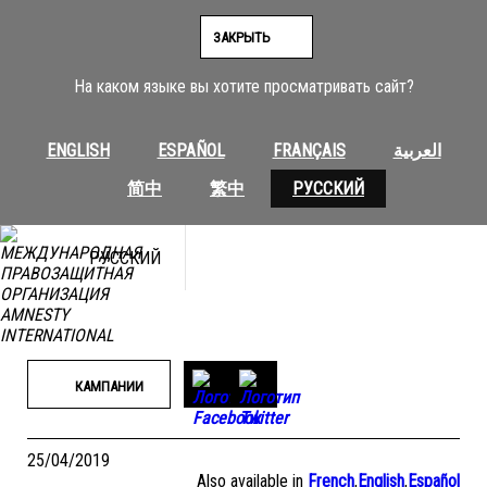
Перейти
к
ЗАКРЫТЬ
содержимому
На каком языке вы хотите просматривать сайт?
ENGLISH
ESPAÑOL
FRANÇAIS
العربية
简中
繁中
РУССКИЙ
РУССКИЙ
КАМПАНИИ
25/04/2019
Also available in
French
,
English
,
Español