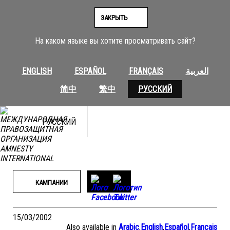
Перейти
к
ЗАКРЫТЬ
содержимому
На каком языке вы хотите просматривать сайт?
ENGLISH
ESPAÑOL
FRANÇAIS
العربية
简中
繁中
РУССКИЙ
РУССКИЙ
КАМПАНИИ
15/03/2002
Also available in
Arabic
,
English
,
Español
,
Français