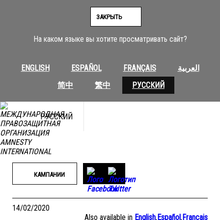
Перейти
к
ЗАКРЫТЬ
содержимому
На каком языке вы хотите просматривать сайт?
ENGLISH
ESPAÑOL
FRANÇAIS
العربية
简中
繁中
РУССКИЙ
РУССКИЙ
КАМПАНИИ
14/02/2020
Also available in
English
,
Español
,
Français