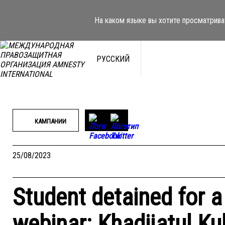
Перейти
к
На каком языке вы хотите просматрива
содержимому
РУССКИЙ
КАМПАНИИ
25/08/2023
Student detained for a
webinar: Khadijatul Ku