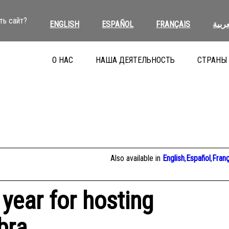
ть сайт?
ENGLISH
ESPAÑOL
FRANÇAIS
عربية
О НАС
НАША ДЕЯТЕЛЬНОСТЬ
СТРАНЫ
Also available in
English
,
Español
,
Franç
 year for hosting
bra