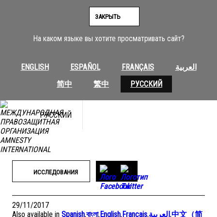
Перейти
к
ЗАКРЫТЬ
содержимому
На каком языке вы хотите просматривать сайт?
ENGLISH
ESPAÑOL
FRANÇAIS
العربية
简中
繁中
РУССКИЙ
РУССКИЙ
ИССЛЕДОВАНИЯ
29/11/2017
Also available in
Spanish
,
বাংলা
,
English
,
Français
,
العربية
,
中文（简