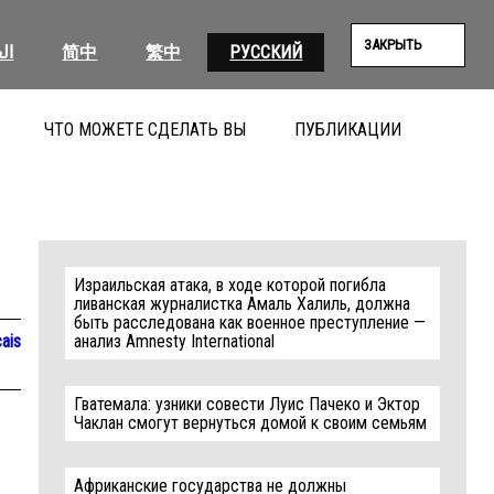
ЗАКРЫТЬ
ال
简中
繁中
РУССКИЙ
ЧТО МОЖЕТЕ СДЕЛАТЬ ВЫ
ПУБЛИКАЦИИ
ПОИС
Израильская атака, в ходе которой погибла
ливанская журналистка Амаль Халиль, должна
быть расследована как военное преступление —
ais
анализ Amnesty International
Гватемала: узники совести Луис Пачеко и Эктор
Чаклан смогут вернуться домой к своим семьям
Африканские государства не должны