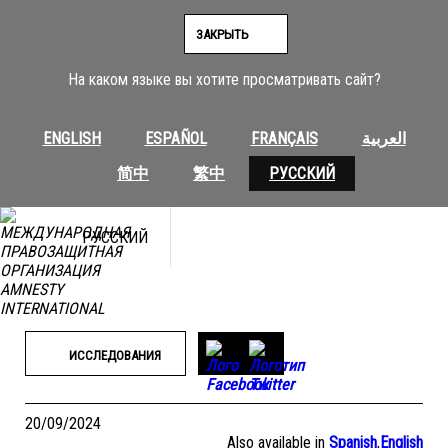
Перейти
к
ЗАКРЫТЬ
содержимому
На каком языке вы хотите просматривать сайт?
ENGLISH
ESPAÑOL
FRANÇAIS
العربية
简中
繁中
РУССКИЙ
РУССКИЙ
ИССЛЕДОВАНИЯ
20/09/2024
Also available in
Spanish
,
English