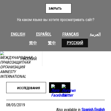
Перейти
к
ЗАКРЫТЬ
содержимому
На каком языке вы хотите просматривать сайт?
ENGLISH
ESPAÑOL
FRANÇAIS
العربية
简中
繁中
РУССКИЙ
РУССКИЙ
ИССЛЕДОВАНИЯ
08/05/2019
Also available in
Spanish
,
English