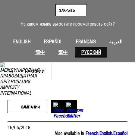
Перейти
к
ЗАКРЫТЬ
содержимому
На каком языке вы хотите просматривать сайт?
ENGLISH
ESPAÑOL
FRANÇAIS
العربية
简中
繁中
РУССКИЙ
РУССКИЙ
КАМПАНИИ
16/05/2018
Also available in
French
,
English
,
Español