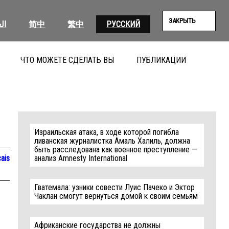
ЗАКРЫТЬ
ال
简中
繁中
РУССКИЙ
ЧТО МОЖЕТЕ СДЕЛАТЬ ВЫ
ПУБЛИКАЦИИ
ПОИС
Израильская атака, в ходе которой погибла
ливанская журналистка Амаль Халиль, должна
быть расследована как военное преступление —
ais
анализ Amnesty International
Гватемала: узники совести Луис Пачеко и Эктор
Чаклан смогут вернуться домой к своим семьям
Африканские государства не должны