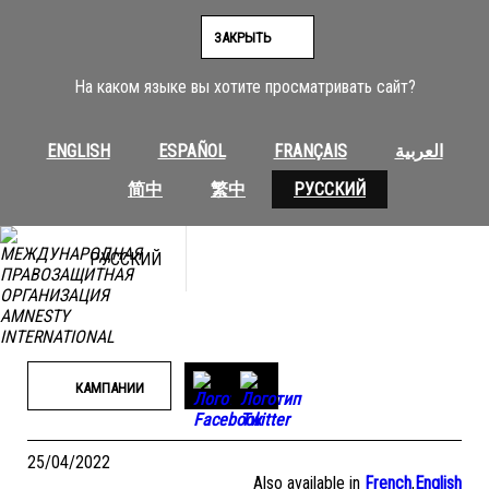
Перейти
к
ЗАКРЫТЬ
содержимому
На каком языке вы хотите просматривать сайт?
ENGLISH
ESPAÑOL
FRANÇAIS
العربية
简中
繁中
РУССКИЙ
РУССКИЙ
КАМПАНИИ
25/04/2022
Also available in
French
,
English