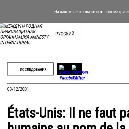
Перейти
к
На каком языке вы хотите просматрива
содержимому
РУССКИЙ
ИССЛЕДОВАНИЯ
03/12/2001
États-Unis: Il ne faut p
humains au nom de la 