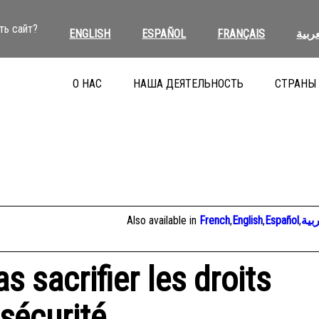
ть сайт?
ENGLISH
ESPAÑOL
FRANÇAIS
عربية
О НАС
НАША ДЕЯТЕЛЬНОСТЬ
СТРАНЫ
Also available in
French
,
English
,
Español
,
بية
as sacrifier les droits
sécurité