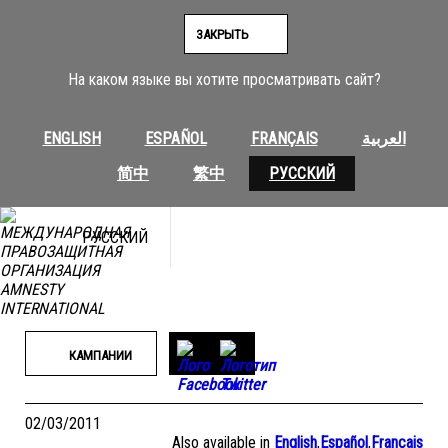
Перейти
к
ЗАКРЫТЬ
содержимому
На каком языке вы хотите просматривать сайт?
ENGLISH
ESPAÑOL
FRANÇAIS
العربية
简中
繁中
РУССКИЙ
РУССКИЙ
КАМПАНИИ
02/03/2011
Also available in
English
,
Español
,
Français