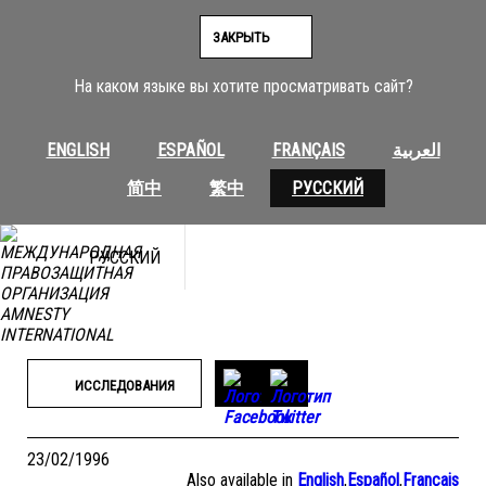
Перейти
к
ЗАКРЫТЬ
содержимому
На каком языке вы хотите просматривать сайт?
ENGLISH
ESPAÑOL
FRANÇAIS
العربية
简中
繁中
РУССКИЙ
РУССКИЙ
ИССЛЕДОВАНИЯ
23/02/1996
Also available in
English
,
Español
,
Français