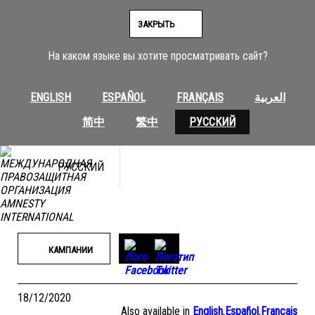
Перейти
к
ЗАКРЫТЬ
содержимому
На каком языке вы хотите просматривать сайт?
ENGLISH
ESPAÑOL
FRANÇAIS
العربية
简中
繁中
РУССКИЙ
РУССКИЙ
КАМПАНИИ
18/12/2020
Also available in
English
,
Español
,
Français