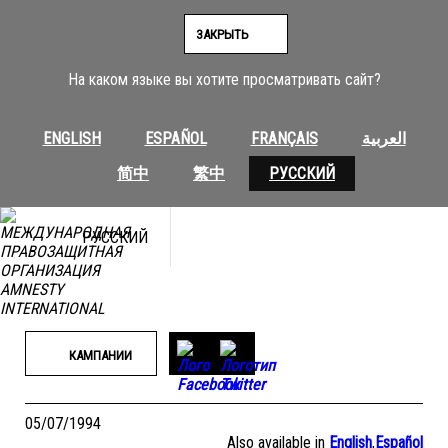
Перейти
к
ЗАКРЫТЬ
содержимому
На каком языке вы хотите просматривать сайт?
ENGLISH
ESPAÑOL
FRANÇAIS
العربية
简中
繁中
РУССКИЙ
РУССКИЙ
КАМПАНИИ
05/07/1994
Also available in
English
,
Español