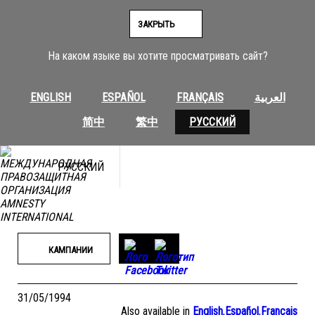
Перейти
к
ЗАКРЫТЬ
содержимому
На каком языке вы хотите просматривать сайт?
ENGLISH
ESPAÑOL
FRANÇAIS
العربية
简中
繁中
РУССКИЙ
РУССКИЙ
КАМПАНИИ
31/05/1994
Also available in
English
,
Español
,
Français