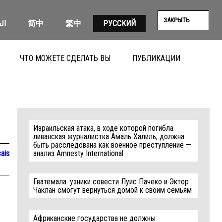
ЗАКРЫТЬ
ال
简中
繁中
РУССКИЙ
ЧТО МОЖЕТЕ СДЕЛАТЬ ВЫ
ПУБЛИКАЦИИ
ПОИС
Израильская атака, в ходе которой погибла
ливанская журналистка Амаль Халиль, должна
быть расследована как военное преступление —
ais
анализ Amnesty International
Гватемала: узники совести Луис Пачеко и Эктор
Чаклан смогут вернуться домой к своим семьям
Африканские государства не должны