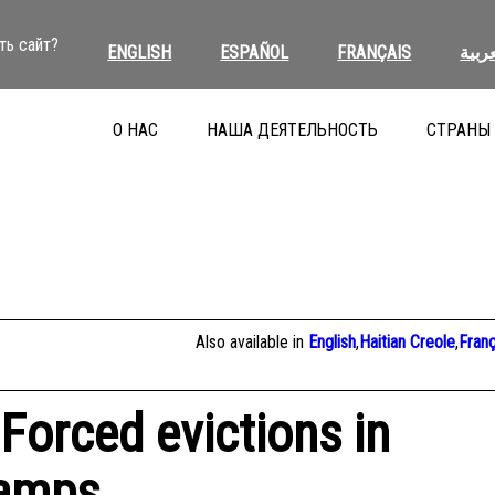
ть сайт?
ENGLISH
ESPAÑOL
FRANÇAIS
عربية
О НАС
НАША ДЕЯТЕЛЬНОСТЬ
СТРАНЫ
Also available in
English
,
Haitian Creole
,
Franç
 Forced evictions in
camps