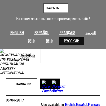
Перейти
к
ЗАКРЫТЬ
содержимому
На каком языке вы хотите просматривать сайт?
ENGLISH
ESPAÑOL
FRANÇAIS
العربية
简中
繁中
РУССКИЙ
РУССКИЙ
КАМПАНИИ
06/04/2017
Also available in
English
,
Español
,
Français