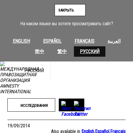
Перейти
к
ЗАКРЫТЬ
содержимому
На каком языке вы хотите просматривать сайт?
ENGLISH
ESPAÑOL
FRANÇAIS
العربية
简中
繁中
РУССКИЙ
РУССКИЙ
ИССЛЕДОВАНИЯ
19/09/2014
Also available in
English
,
Español
,
Français