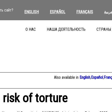
ть сайт?
ENGLISH
ESPAÑOL
FRANÇAIS
عربية
О НАС
НАША ДЕЯТЕЛЬНОСТЬ
СТРАНЫ
Also available in
English
,
Español
,
Franç
 risk of torture