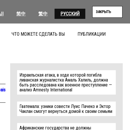
ЗАКРЫТЬ
ال
简中
繁中
РУССКИЙ
ЧТО МОЖЕТЕ СДЕЛАТЬ ВЫ
ПУБЛИКАЦИИ
ПОИС
Израильская атака, в ходе которой погибла
ливанская журналистка Амаль Халиль, должна
быть расследована как военное преступление —
ais
анализ Amnesty International
Гватемала: узники совести Луис Пачеко и Эктор
Чаклан смогут вернуться домой к своим семьям
Африканские государства не должны