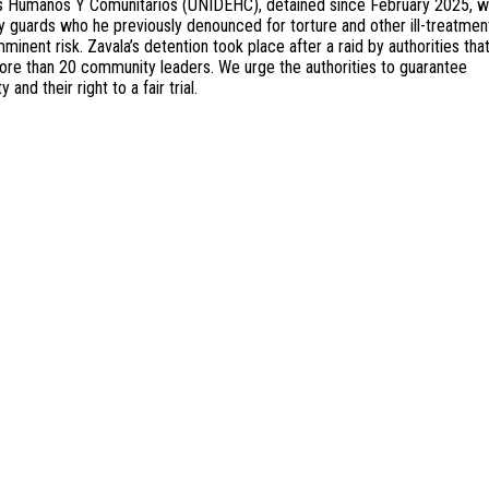
s Humanos Y Comunitarios (UNIDEHC), detained since February 2025, 
by guards who he previously denounced for torture and other ill-treatmen
mminent risk. Zavala’s detention took place after a raid by authorities tha
ore than 20 community leaders. We urge the authorities to guarantee
and their right to a fair trial.