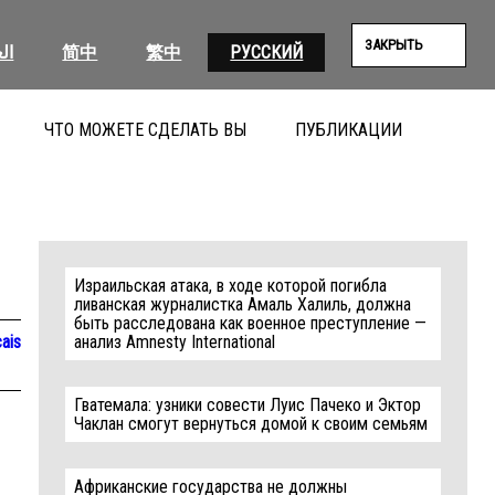
ЗАКРЫТЬ
ال
简中
繁中
РУССКИЙ
ЧТО МОЖЕТЕ СДЕЛАТЬ ВЫ
ПУБЛИКАЦИИ
ПОИС
Израильская атака, в ходе которой погибла
ливанская журналистка Амаль Халиль, должна
быть расследована как военное преступление —
ais
анализ Amnesty International
Гватемала: узники совести Луис Пачеко и Эктор
Чаклан смогут вернуться домой к своим семьям
Африканские государства не должны