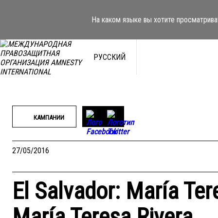
Перейти
к
На каком языке вы хотите просматрива
содержимому
РУССКИЙ
КАМПАНИИ
27/05/2016
El Salvador: María Tere
María Teresa Rivera