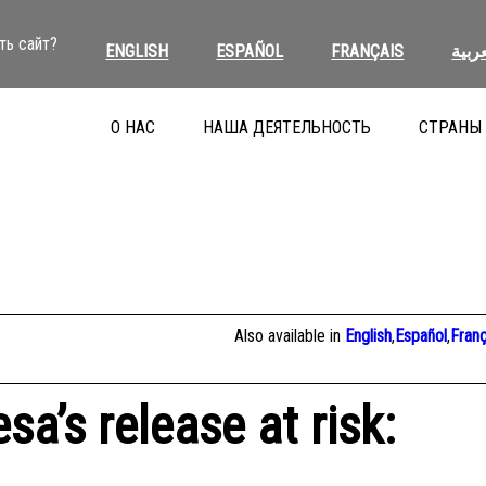
ть сайт?
ENGLISH
ESPAÑOL
FRANÇAIS
عربية
О НАС
НАША ДЕЯТЕЛЬНОСТЬ
СТРАНЫ
Also available in
English
,
Español
,
Franç
sa’s release at risk: