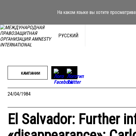
Перейти
к
На каком языке вы хотите просматрива
содержимому
РУССКИЙ
КАМПАНИИ
24/04/1984
El Salvador: Further i
«disappearance»: Carl