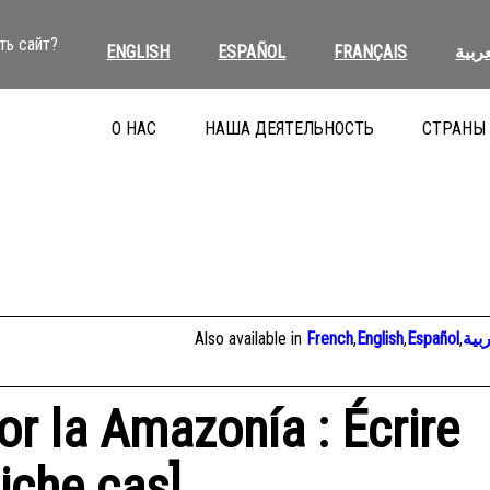
ть сайт?
ENGLISH
ESPAÑOL
FRANÇAIS
عربية
О НАС
НАША ДЕЯТЕЛЬНОСТЬ
СТРАНЫ
Also available in
French
,
English
,
Español
,
بية
or la Amazonía : Écrire
Fiche cas]