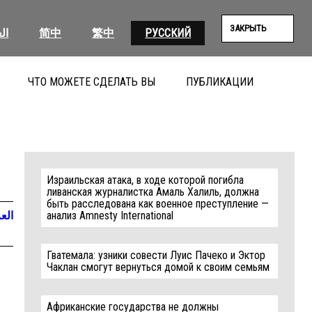
ЗАКРЫТЬ
ال
简中
繁中
РУССКИЙ
ЧТО МОЖЕТЕ СДЕЛАТЬ ВЫ
ПУБЛИКАЦИИ
ПОИС
Израильская атака, в ходе которой погибла
ливанская журналистка Амаль Халиль, должна
быть расследована как военное преступление —
العر
анализ Amnesty International
Гватемала: узники совести Луис Пачеко и Эктор
Чаклан смогут вернуться домой к своим семьям
Африканские государства не должны