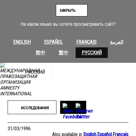
Перейти
к
ЗАКРЫТЬ
содержимому
На каком языке вы хотите просматривать сайт?
ENGLISH
ESPAÑOL
FRANÇAIS
العربية
简中
繁中
РУССКИЙ
РУССКИЙ
ИССЛЕДОВАНИЯ
31/03/1996
Also available in
English
,
Español
,
Français