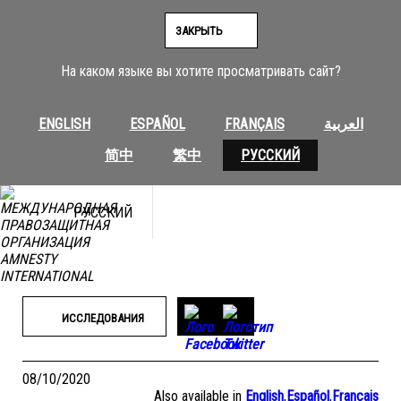
Перейти
к
ЗАКРЫТЬ
содержимому
На каком языке вы хотите просматривать сайт?
ENGLISH
ESPAÑOL
FRANÇAIS
العربية
简中
繁中
РУССКИЙ
РУССКИЙ
ИССЛЕДОВАНИЯ
08/10/2020
Also available in
English
,
Español
,
Français