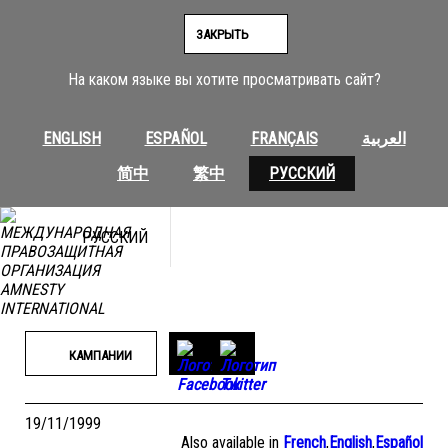
Перейти
к
ЗАКРЫТЬ
содержимому
На каком языке вы хотите просматривать сайт?
ENGLISH
ESPAÑOL
FRANÇAIS
العربية
简中
繁中
РУССКИЙ
РУССКИЙ
КАМПАНИИ
19/11/1999
Also available in
French
,
English
,
Español