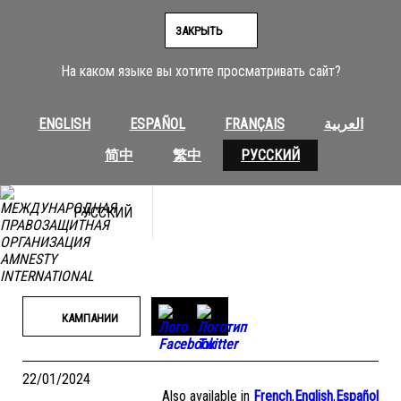
Перейти
к
ЗАКРЫТЬ
содержимому
На каком языке вы хотите просматривать сайт?
ENGLISH
ESPAÑOL
FRANÇAIS
العربية
简中
繁中
РУССКИЙ
РУССКИЙ
КАМПАНИИ
22/01/2024
Also available in
French
,
English
,
Español