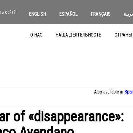
ть сайт?
ENGLISH
ESPAÑOL
FRANÇAIS
عربية
О НАС
НАША ДЕЯТЕЛЬНОСТЬ
СТРАНЫ
Also available in
Span
ar of «disappearance»:
eco Avendano