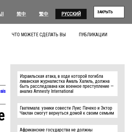
ЗАКРЫТЬ
ال
简中
繁中
РУССКИЙ
ЧТО МОЖЕТЕ СДЕЛАТЬ ВЫ
ПУБЛИКАЦИИ
ПОИС
Израильская атака, в ходе которой погибла
ливанская журналистка Амаль Халиль, должна
быть расследована как военное преступление —
ais
анализ Amnesty International
Гватемала: узники совести Луис Пачеко и Эктор
e
Чаклан смогут вернуться домой к своим семьям
Африканские государства не должны