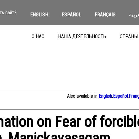
ть сайт?
ENGLISH
ESPAÑOL
FRANÇAIS
عربية
О НАС
НАША ДЕЯТЕЛЬНОСТЬ
СТРАНЫ
Also available in
English
,
Español
,
Franç
ation on Fear of forcibl
ure, Manickavasagam