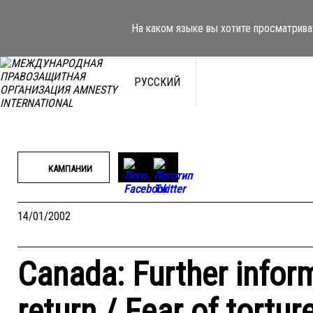
Перейти
к
На каком языке вы хотите просматрива
содержимому
РУССКИЙ
КАМПАНИИ
14/01/2002
Canada: Further inform
return / Fear of tort