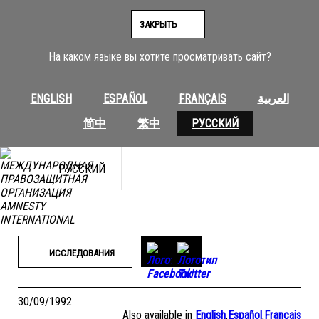
Перейти
к
ЗАКРЫТЬ
содержимому
На каком языке вы хотите просматривать сайт?
ENGLISH
ESPAÑOL
FRANÇAIS
العربية
简中
繁中
РУССКИЙ
РУССКИЙ
ИССЛЕДОВАНИЯ
30/09/1992
Also available in
English
,
Español
,
Français