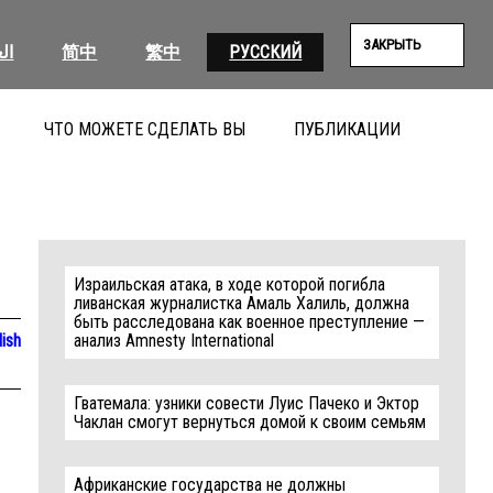
ЗАКРЫТЬ
ال
简中
繁中
РУССКИЙ
ЧТО МОЖЕТЕ СДЕЛАТЬ ВЫ
ПУБЛИКАЦИИ
ПОИС
Израильская атака, в ходе которой погибла
ливанская журналистка Амаль Халиль, должна
быть расследована как военное преступление —
lish
анализ Amnesty International
Гватемала: узники совести Луис Пачеко и Эктор
Чаклан смогут вернуться домой к своим семьям
Африканские государства не должны