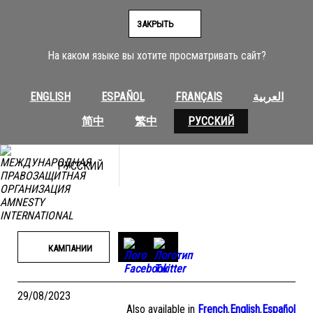
Перейти
к
ЗАКРЫТЬ
содержимому
На каком языке вы хотите просматривать сайт?
ENGLISH
ESPAÑOL
FRANÇAIS
العربية
简中
繁中
РУССКИЙ
РУССКИЙ
КАМПАНИИ
29/08/2023
Also available in
French
,
English
,
Español