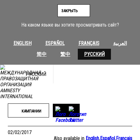
Перейти
к
ЗАКРЫТЬ
содержимому
На каком языке вы хотите просматривать сайт?
ENGLISH
ESPAÑOL
FRANÇAIS
العربية
简中
繁中
РУССКИЙ
РУССКИЙ
КАМПАНИИ
02/02/2017
Also available in
English
,
Español
,
Français