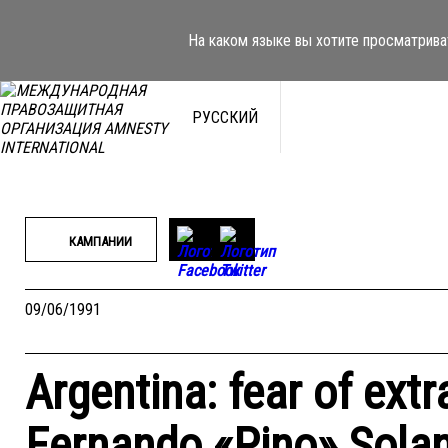
Перейти
к
На каком языке вы хотите просматрива
содержимому
РУССКИЙ
КАМПАНИИ
09/06/1991
Argentina: fear of extr
Fernando «Pino» Sola