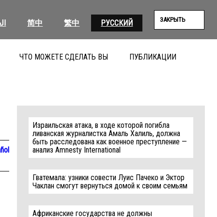
ЗАКРЫТЬ
ال
简中
繁中
РУССКИЙ
ЧТО МОЖЕТЕ СДЕЛАТЬ ВЫ
ПУБЛИКАЦИИ
ПОИС
Израильская атака, в ходе которой погибла
ливанская журналистка Амаль Халиль, должна
быть расследована как военное преступление —
ñol
анализ Amnesty International
Гватемала: узники совести Луис Пачеко и Эктор
Чаклан смогут вернуться домой к своим семьям
Африканские государства не должны