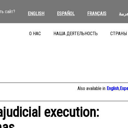
ть сайт?
ENGLISH
ESPAÑOL
FRANÇAIS
عربية
О НАС
НАША ДЕЯТЕЛЬНОСТЬ
СТРАНЫ
Also available in
English
,
Espa
ajudicial execution:
nas