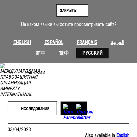
Перейти
к
ЗАКРЫТЬ
содержимому
На каком языке вы хотите просматривать сайт?
ENGLISH
ESPAÑOL
FRANÇAIS
العربية
简中
繁中
РУССКИЙ
РУССКИЙ
ИССЛЕДОВАНИЯ
03/04/2023
Also available in
English