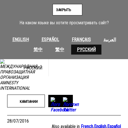
Перейти
к
ЗАКРЫТЬ
содержимому
На каком языке вы хотите просматривать сайт?
ENGLISH
ESPAÑOL
FRANÇAIS
العربية
简中
繁中
РУССКИЙ
РУССКИЙ
КАМПАНИИ
28/07/2016
Also available in
French
,
English
,
Español