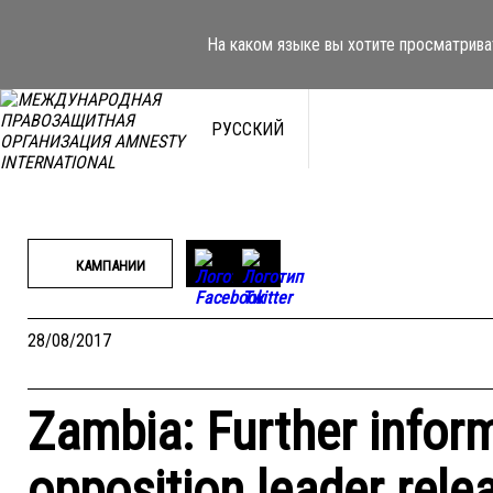
Перейти
к
На каком языке вы хотите просматрива
содержимому
РУССКИЙ
КАМПАНИИ
28/08/2017
Zambia: Further infor
opposition leader rel