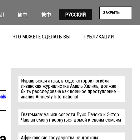
ЗАКРЫТЬ
ال
简中
繁中
РУССКИЙ
ЧТО МОЖЕТЕ СДЕЛАТЬ ВЫ
ПУБЛИКАЦИИ
ПОИС
Израильская атака, в ходе которой погибла
ливанская журналистка Амаль Халиль, должна
быть расследована как военное преступление —
ais
анализ Amnesty International
Гватемала: узники совести Луис Пачеко и Эктор
Чаклан смогут вернуться домой к своим семьям
a
Африканские государства не должны