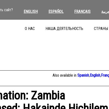
ть сайт?
ENGLISH
ESPAÑOL
FRANÇAIS
عربية
О НАС
НАША ДЕЯТЕЛЬНОСТЬ
СТРАНЫ
Also available in
Spanish
,
English
,
Franç
mation: Zambia
eased: Hakainde Hichilem