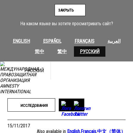
Перейти
к
ЗАКРЫТЬ
содержимому
На каком языке вы хотите просматривать сайт?
ENGLISH
ESPAÑOL
FRANÇAIS
العربية
简中
繁中
РУССКИЙ
РУССКИЙ
ИССЛЕДОВАНИЯ
15/11/2017
Also available in
English
,
Français
,
中文（简体）