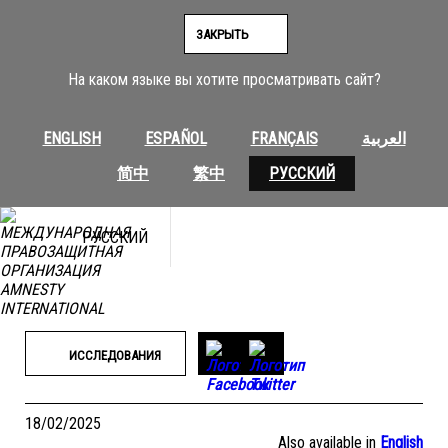
Перейти
к
ЗАКРЫТЬ
содержимому
На каком языке вы хотите просматривать сайт?
ENGLISH
ESPAÑOL
FRANÇAIS
العربية
简中
繁中
РУССКИЙ
РУССКИЙ
ИССЛЕДОВАНИЯ
18/02/2025
Also available in
English