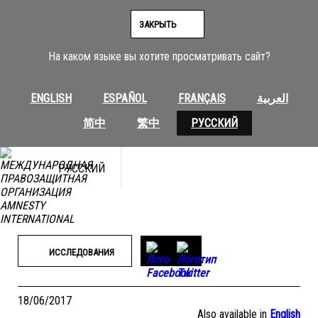
Перейти
к
ЗАКРЫТЬ
содержимому
На каком языке вы хотите просматривать сайт?
ENGLISH
ESPAÑOL
FRANÇAIS
العربية
简中
繁中
РУССКИЙ
РУССКИЙ
ИССЛЕДОВАНИЯ
18/06/2017
Also available in
English