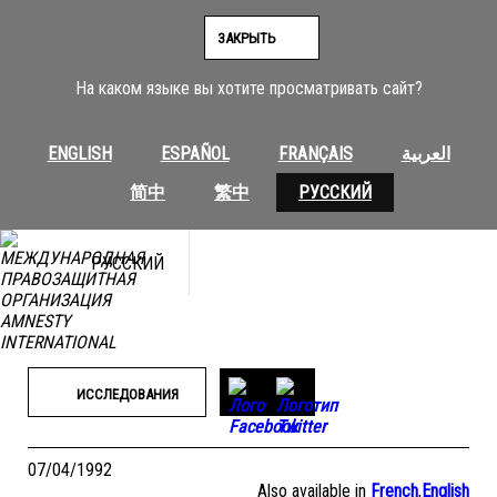
Перейти
к
ЗАКРЫТЬ
содержимому
На каком языке вы хотите просматривать сайт?
ENGLISH
ESPAÑOL
FRANÇAIS
العربية
简中
繁中
РУССКИЙ
РУССКИЙ
ИССЛЕДОВАНИЯ
07/04/1992
Also available in
French
,
English