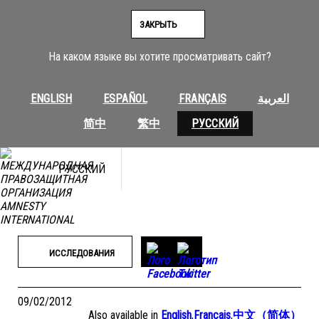
Перейти
к
ЗАКРЫТЬ
содержимому
На каком языке вы хотите просматривать сайт?
ENGLISH
ESPAÑOL
FRANÇAIS
العربية
简中
繁中
РУССКИЙ
РУССКИЙ
ИССЛЕДОВАНИЯ
09/02/2012
Also available in
English
,
Français
,
中文（简体）