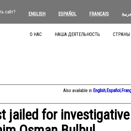
ть сайт?
ENGLISH
ESPAÑOL
FRANÇAIS
عربية
О НАС
НАША ДЕЯТЕЛЬНОСТЬ
СТРАНЫ
Also available in
English
,
Español
,
Franç
t jailed for investigative
him Osman Bulbul