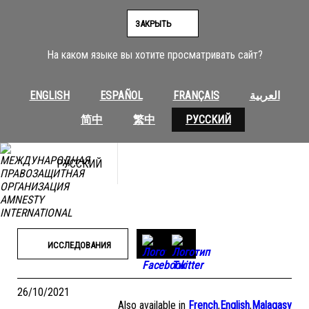
Перейти
к
ЗАКРЫТЬ
содержимому
На каком языке вы хотите просматривать сайт?
ENGLISH
ESPAÑOL
FRANÇAIS
العربية
简中
繁中
РУССКИЙ
РУССКИЙ
ИССЛЕДОВАНИЯ
26/10/2021
Also available in
French
,
English
,
Malagasy