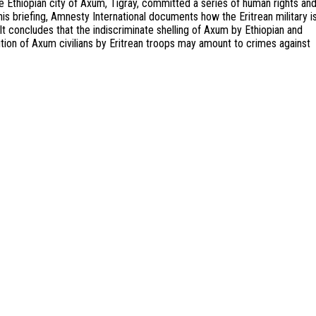
 Ethiopian city of Axum, Tigray, committed a series of human rights an
n this briefing, Amnesty International documents how the Eritrean military i
 It concludes that the indiscriminate shelling of Axum by Ethiopian and
ion of Axum civilians by Eritrean troops may amount to crimes against