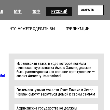
ЗАКРЫТЬ
ال
简中
繁中
РУССКИЙ
ЧТО МОЖЕТЕ СДЕЛАТЬ ВЫ
ПУБЛИКАЦИИ
ПОИС
Израильская атака, в ходе которой погибла
ливанская журналистка Амаль Халиль, должна
быть расследована как военное преступление —
ñol
анализ Amnesty International
Гватемала: узники совести Луис Пачеко и Эктор
Чаклан смогут вернуться домой к своим семьям
Африканские государства не должны